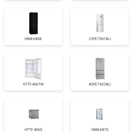
HBM-686B
C2FE736CWJ
HTTF-406TW
A3FE742CMJ
HTTF-406S
HBM-687S