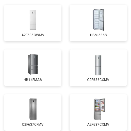
A2F635CWMV
HBM-686S
HB14FMAA
C2F636CXMV
C2F637CFMV
A2F637CXMV