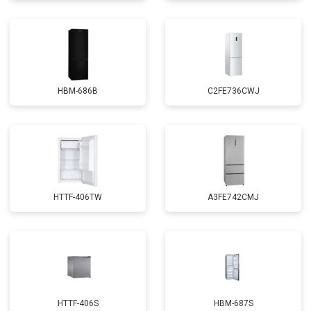
HBM-686B
C2FE736CWJ
HTTF-406TW
A3FE742CMJ
HTTF-406S
HBM-687S