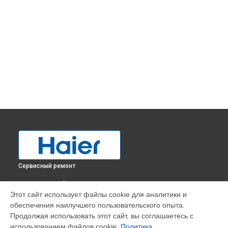
Сервисный ремонт
ВЫБЕРИ СВОЙ ГОРОД
Этот сайт использует файлы cookie для аналитики и
Замена мотор-компрессора холодильника HCE429R Haier в
обеспечения наилучшего пользовательского опыта.
Краснодаре
Продолжая использовать этот сайт, вы соглашаетесь с
Замена мотор-компрессора холодильника HCE429R Haier в
использованием файлов cookie.
Политика