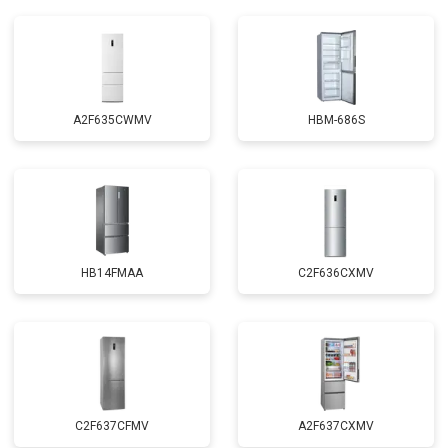
A2F635CWMV
HBM-686S
HB14FMAA
C2F636CXMV
C2F637CFMV
A2F637CXMV