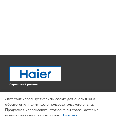
Сервисный ремонт
ВЫБЕРИ СВОЙ ГОРОД
Этот сайт использует файлы cookie для аналитики и
Замена фильтра осушителя холодильника HCE429R Haier в
обеспечения наилучшего пользовательского опыта.
Краснодаре
Продолжая использовать этот сайт, вы соглашаетесь с
Замена фильтра осушителя холодильника HCE429R Haier в
использованием файлов cookie.
Политика