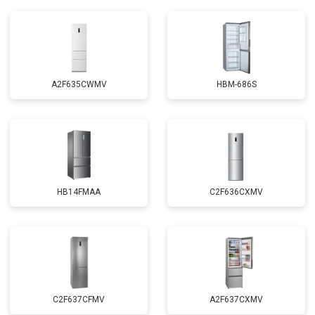
A2F635CWMV
HBM-686S
HB14FMAA
C2F636CXMV
C2F637CFMV
A2F637CXMV