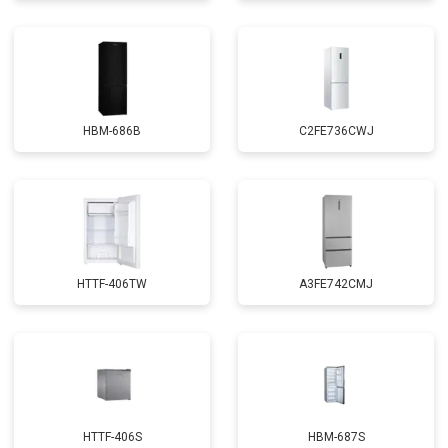
HBM-686B
C2FE736CWJ
HTTF-406TW
A3FE742CMJ
HTTF-406S
HBM-687S