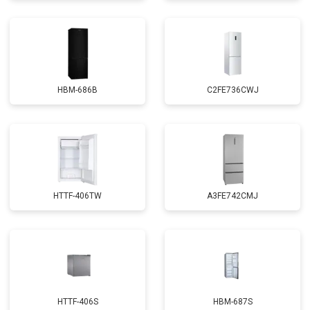
HBM-686B
C2FE736CWJ
HTTF-406TW
A3FE742CMJ
HTTF-406S
HBM-687S