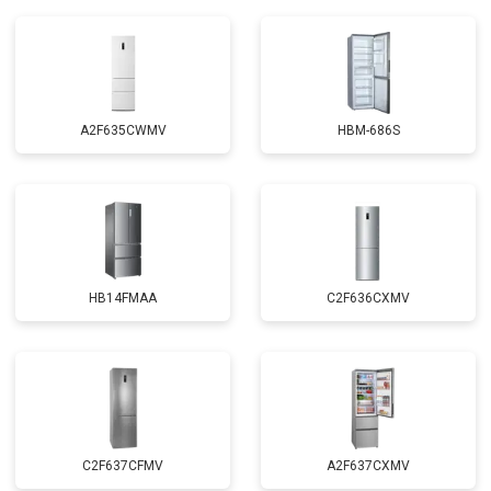
A2F635CWMV
HBM-686S
HB14FMAA
C2F636CXMV
C2F637CFMV
A2F637CXMV