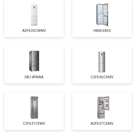
A2F635CWMV
HBM-686S
HB14FMAA
C2F636CXMV
C2F637CFMV
A2F637CXMV