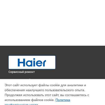
Сервисный ремонт
ВЫБЕРИ СВОЙ ГОРОД
Этот сайт использует файлы cookie для аналитики и
Ремонт испарителя холодильника HBM-687S Haier в
обеспечения наилучшего пользовательского опыта.
Краснодаре
Продолжая использовать этот сайт, вы соглашаетесь с
Ремонт испарителя холодильника HBM-687S Haier в
использованием файлов cookie.
Политика
Ростове-на-Дону
конфиденциальности