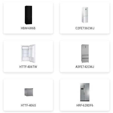
HBM-686B
C2FE736CWJ
HTTF-406TW
A3FE742CMJ
HTTF-406S
HRF-628DF6