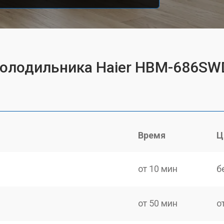
 холодильника Haier HBM-686SW
Время
Ц
от 10 мин
б
от 50 мин
о