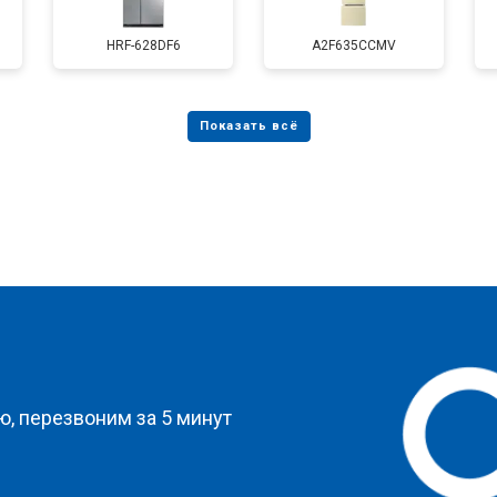
от 80 мин
о
HRF-628DF6
A2F635CCMV
от 50 мин
о
от 80 мин
о
от 50 мин
о
?
, перезвоним за 5 минут