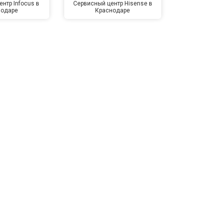
нтр Infocus в
Сервисный центр Hisense в
Сервисный ц
нодаре
Краснодаре
Крас