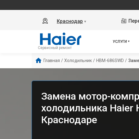
Пере
Краснодар
▼
УСЛУГИ
Сервисный ремонт
Главная
/
Холодильник
/
HBM-686SWD
/
Заме
Замена мотор-комп
холодильника Haier
Краснодаре