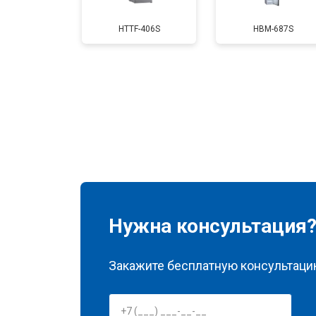
Замена нагревателя испарителя
HTTF-406S
HBM-687S
Замена нагревателя оттайки
Замена реле
Устранение утечки хладагента
Нужна консультация
Закажите бесплатную консультацию