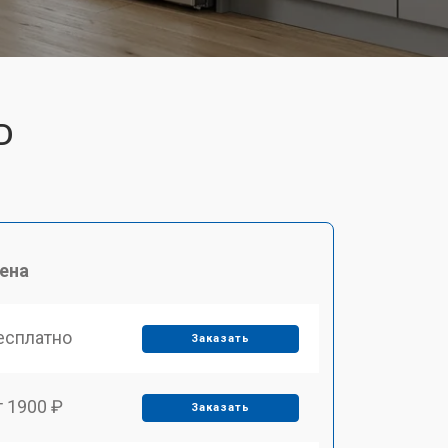
D
ена
есплатно
Заказать
т 1900 ₽
Заказать