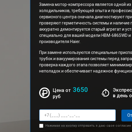
Замена мотор-компрессора является одной из
холодильников, требующей опыта и професси
сервисного центра сначала диагностируют при
проверяют герметичность системы и наличие 
аккуратно демонтируется старый агрегат и ус
специально для вашей модели HBM-686SWD и
производителя Haier.
При замене используются специальные приспо
трубок и вакуумирования системы перед запр
проверка каждого этапа позволяет минимизир
неполадок и обеспечивает надежное функцион
3650
Экспрес
Цена от
в день 
руб
От
Нажимая на кнопку отправить я даю свое согласие