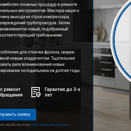
 наиболее сложных процедур в ремонте
ональных инструментов. Мастера нашего
чину выхода из строя компрессора,
повреждений трубопроводов. Затем
танавливается новый, подобранный
 соответствующий требованиям
собления для откачки фреона, сварки
авкой новым хладагентом. Тщательная
овать риск возникновения новых
ирование холодильника на долгие годы.
с ремонт
Гарантия до 3-х
обращения
лет
править заявку
 на обработку моих
персональных данных.