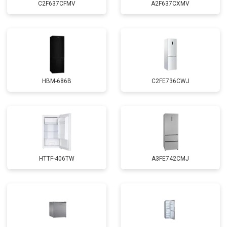
C2F637CFMV
A2F637CXMV
HBM-686B
C2FE736CWJ
HTTF-406TW
A3FE742CMJ