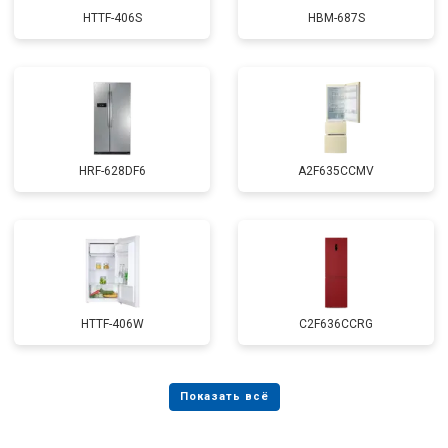
HTTF-406S
HBM-687S
HRF-628DF6
A2F635CCMV
HTTF-406W
C2F636CCRG