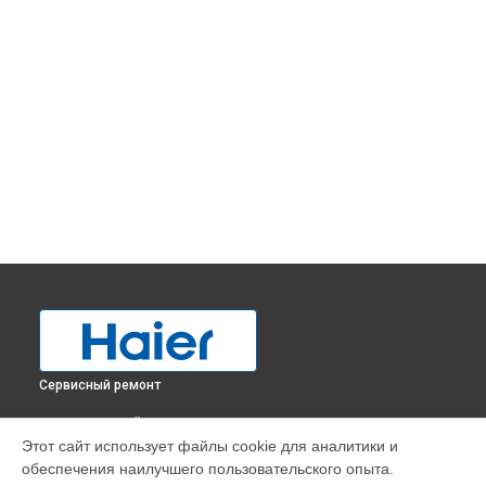
Сервисный ремонт
ВЫБЕРИ СВОЙ ГОРОД
Этот сайт использует файлы cookie для аналитики и
Устранение утечки хладагента холодильника HBM-686SWD
обеспечения наилучшего пользовательского опыта.
Haier в
Краснодаре