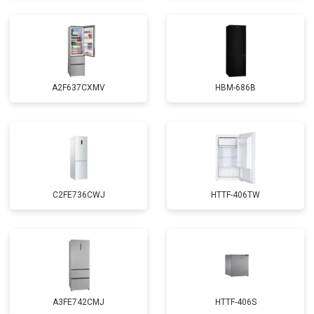
A2F637CXMV
HBM-686B
C2FE736CWJ
HTTF-406TW
A3FE742CMJ
HTTF-406S