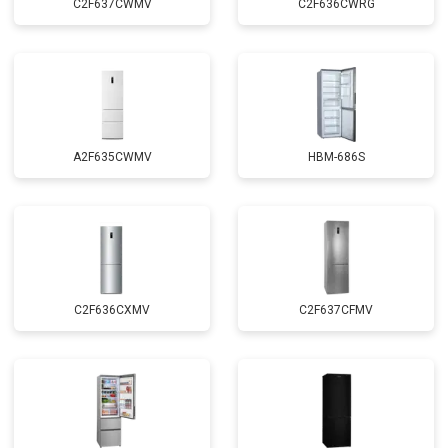
C2F637CWMV
C2F636CWRG
A2F635CWMV
HBM-686S
C2F636CXMV
C2F637CFMV