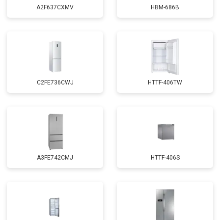
A2F637CXMV
HBM-686B
C2FE736CWJ
HTTF-406TW
A3FE742CMJ
HTTF-406S