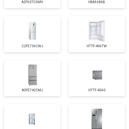
A2F637CXMV
HBM-686B
C2FE736CWJ
HTTF-406TW
A3FE742CMJ
HTTF-406S