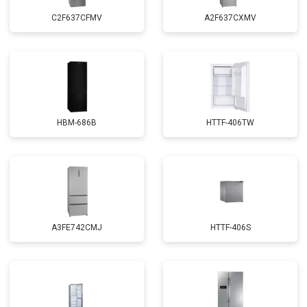
C2F637CFMV
A2F637CXMV
HBM-686B
HTTF-406TW
A3FE742CMJ
HTTF-406S