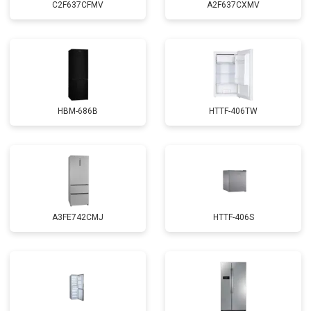
C2F637CFMV
A2F637CXMV
HBM-686B
HTTF-406TW
A3FE742CMJ
HTTF-406S