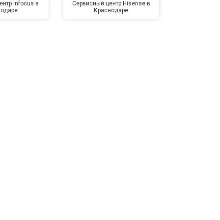
нтр Infocus в
Сервисный центр Hisense в
Сервисный ц
нодаре
Краснодаре
Крас