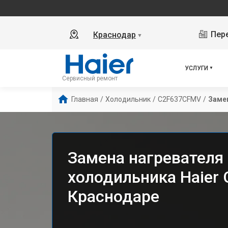
Пере
Краснодар
▼
УСЛУГИ
Сервисный ремонт
Главная
/
Холодильник
/
C2F637CFMV
/
Заме
Замена нагревателя
холодильника Haier
Краснодаре