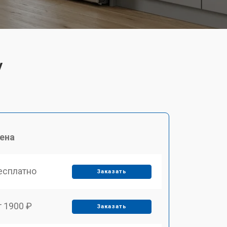
V
ена
есплатно
Заказать
т 1900 ₽
Заказать