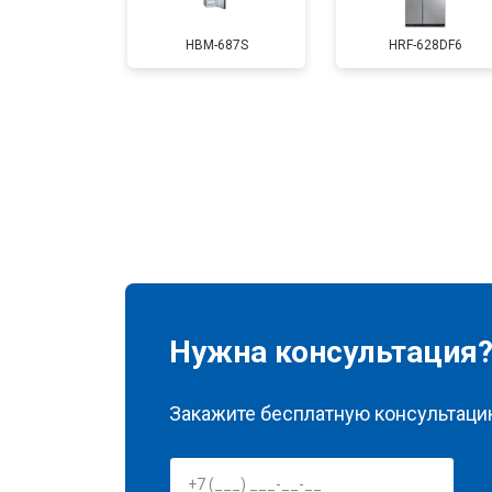
Замена мотор-компрессора
HBM-687S
HRF-628DF6
Замена нагревателя оттайки
Замена реле
Устранение утечки хладагента
Нужна консультация
Закажите бесплатную консультацию