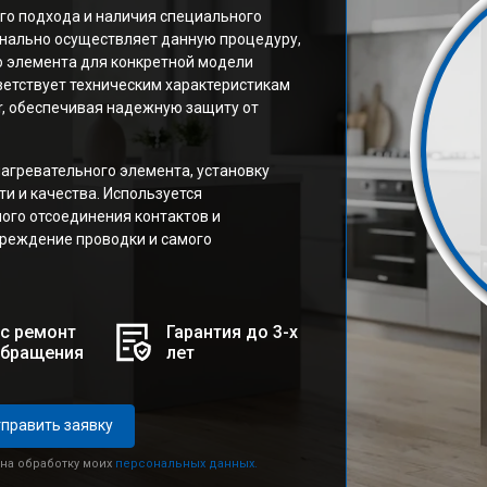
го подхода и наличия специального
нально осуществляет данную процедуру,
о элемента для конкретной модели
тветствует техническим характеристикам
r, обеспечивая надежную защиту от
агревательного элемента, установку
и и качества. Используется
ого отсоединения контактов и
реждение проводки и самого
с ремонт
Гарантия до 3-х
обращения
лет
править заявку
 на обработку моих
персональных данных.