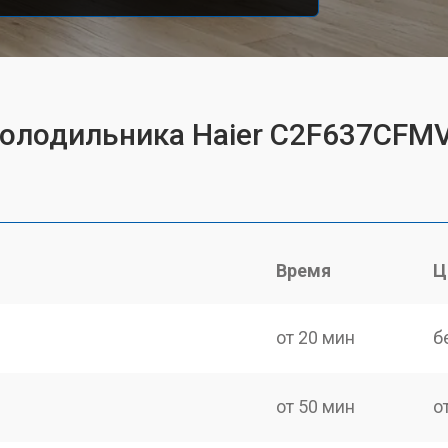
холодильника Haier C2F637CFM
Время
Ц
от 20 мин
б
от 50 мин
о