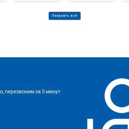
от 50 мин
о
от 80 мин
о
от 50 мин
о
?
, перезвоним за 5 минут