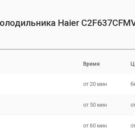
холодильника Haier C2F637CFM
Время
Ц
от 20 мин
б
от 50 мин
о
от 60 мин
о