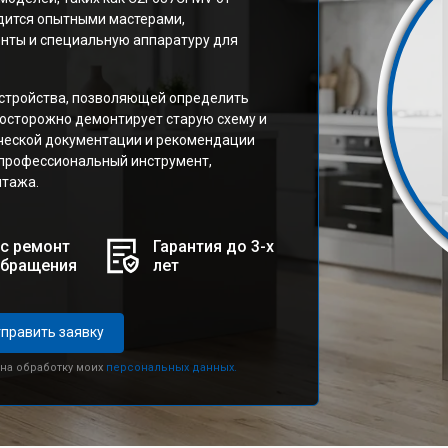
одится опытными мастерами,
ты и специальную аппаратуру для
устройства, позволяющей определить
 осторожно демонтирует старую схему и
ческой документации и рекомендации
 профессиональный инструмент,
нтажа.
с ремонт
Гарантия до 3-х
обращения
лет
править заявку
 на обработку моих
персональных данных.