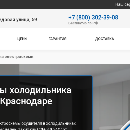
Наш сервисный цен
+7 (800) 302-39-08
довая улица, 59
Бесплатно по РФ
ЦЕНЫ
ГАРАНТИЯ
ДОСТАВКА
на электросхемы
мы холодильника
 Краснодаре
ктросхемы осушителя в холодильниках,
оделей, таких как C2F637CFMV от