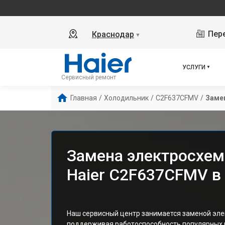
Пере
Краснодар
▼
УСЛУГИ
Сервисный ремонт
Главная
/
Холодильник
/
C2F637CFMV
/
Заме
Замена электросхе
Haier C2F637CFMV в
Наш сервисный центр занимается заменой эле
поддерживая работоспособность популярных м