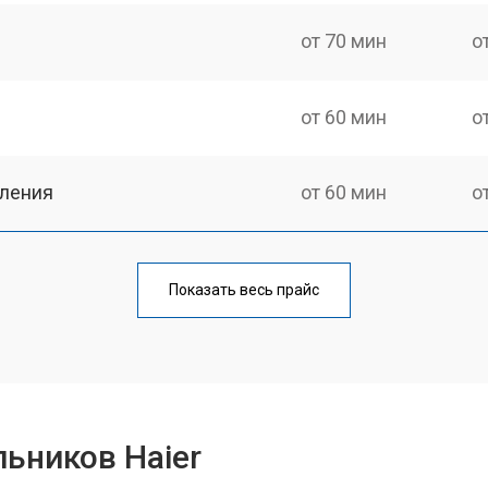
от 70 мин
о
от 60 мин
о
еления
от 60 мин
о
от 50 мин
о
Показать весь прайс
от 70 мин
о
от 60 мин
о
ьников Haier