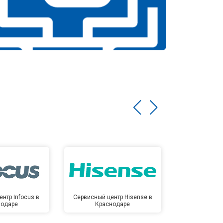
нтр Infocus в
Сервисный центр Hisense в
Сервисный ц
нодаре
Краснодаре
Крас