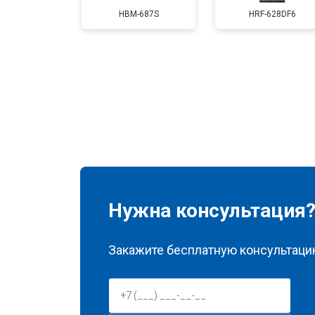
Замена мотор-компрессора
HBM-687S
HRF-628DF6
Замена нагревателя испарителя
Замена нагревателя оттайки
Замена реле
Нужна консультация
Закажите бесплатную консультацию