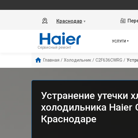
Пере
Краснодар
▼
УСЛУГИ
Сервисный ремонт
Главная
/
Холодильник
/
C2F636CWRG
/
Устр
Устранение утечки х
холодильника Haier
Краснодаре