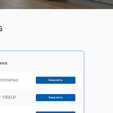
G
ена
есплатно
Заказать
т 1900 ₽
Заказать