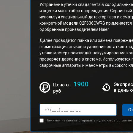
Устранение утечки хладагента в холодильнике
и оценки масштабов повреждения. Сервисный 
используя специальный детектор газа и осмат
конкретной модели C2F636CWRG применяется 
одобренные производителем Haier.
Далее проводится пайка или замена повреждё
герметизация стыков и удаление остатков хла
утечки мастер производит вакуумирование кон
проверяет давление в системе. Используются
сварочные аппараты и манометры высокого кл
1900
Экспрес
Цена от
в день 
руб
От
Нажимая на кнопку отправить я даю свое согласие