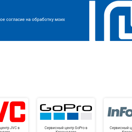
ое согласие на обработку моих
центр JVC в
Сервисный центр GoPro в
Сервисный це
одаре
Краснодаре
Крас