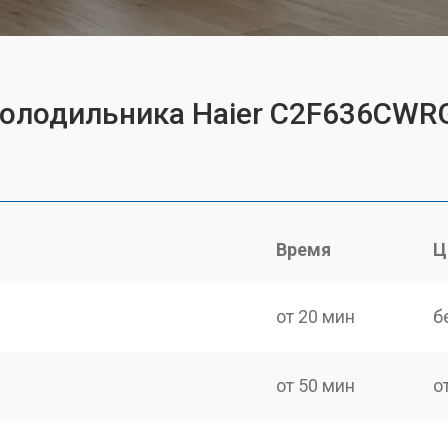
холодильника Haier C2F636CWR
Время
Ц
от 20 мин
б
от 50 мин
о