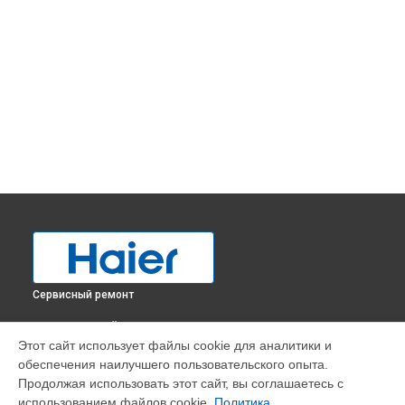
Сервисный ремонт
ВЫБЕРИ СВОЙ ГОРОД
Этот сайт использует файлы cookie для аналитики и
Замена фильтра осушителя холодильника BD-519RAA
обеспечения наилучшего пользовательского опыта.
Haier в
Краснодаре
Продолжая использовать этот сайт, вы соглашаетесь с
Замена фильтра осушителя холодильника BD-519RAA
использованием файлов cookie.
Политика