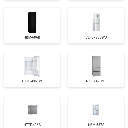
HBM-686B
C2FE736CWJ
HTTF-406TW
A3FE742CMJ
HTTF-406S
HBM-687S