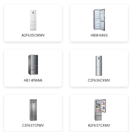
A2F635CWMV
HBM-686S
HB14FMAA
C2F636CXMV
C2F637CFMV
A2F637CXMV