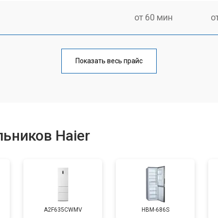
от 60 мин
о
еления
от 60 мин
о
Показать весь прайс
от 50 мин
о
от 70 мин
о
ьников Haier
от 60 мин
о
от 70 мин
о
A2F635CWMV
HBM-686S