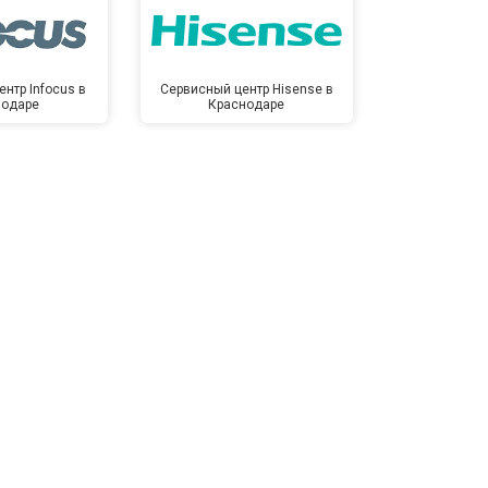
нтр Infocus в
Сервисный центр Hisense в
Сервисный ц
нодаре
Краснодаре
Крас