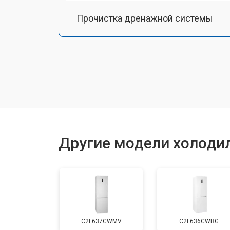
Прочистка дренажной системы
Ремонт датчика морозильного отд
Ремонт испарителя
Устранение засора трубопровода
Другие модели холодил
Замена трубопровода
Замена таймера
C2F637CWMV
C2F636CWRG