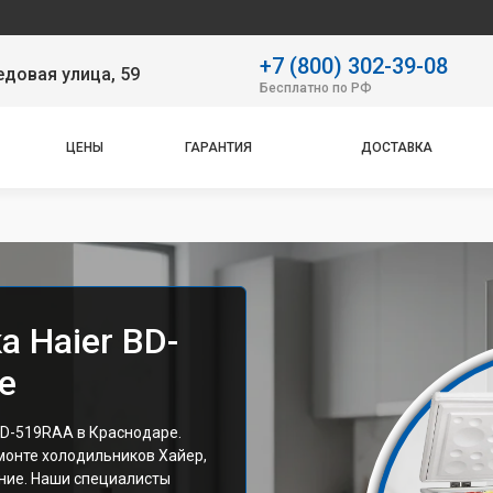
Наш с
+7 (800) 302-39-08
довая улица, 59
Бесплатно по РФ
ЦЕНЫ
ГАРАНТИЯ
ДОСТАВКА
 Haier BD-
е
BD-519RAA в Краснодаре.
монте холодильников Хайер,
ние. Наши специалисты