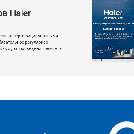
в Haier
от 80 мин
о
от 50 мин
о
ительно сертифицированными
бязательное регулярное
сками для проведения ремонта
?