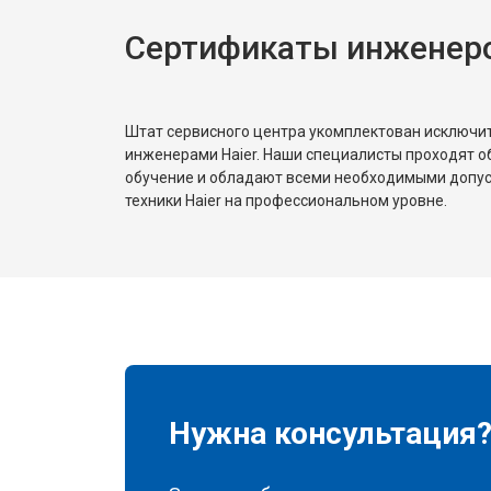
Сертификаты инженеро
Замена реле
Устранение утечки хладагента
Штат сервисного центра укомплектован исключ
инженерами Haier. Наши специалисты проходят о
обучение и обладают всеми необходимыми допу
техники Haier на профессиональном уровне.
Нужна консультация