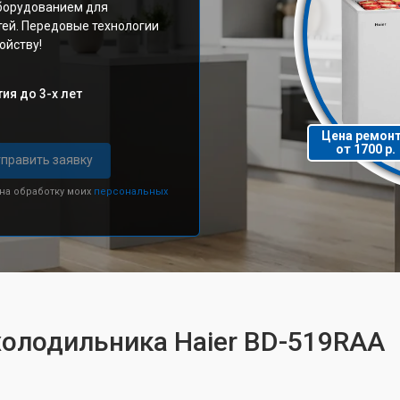
борудованием для
тей. Передовые технологии
ойству!
ия до 3-х лет
Цена ремон
от 1700 р.
править заявку
 на обработку моих
персональных
холодильника Haier BD-519RAA