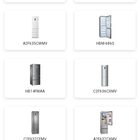
A2F635CWMV
HBM-686S
HB14FMAA
C2F636CXMV
C2F637CFMV
A2F637CXMV