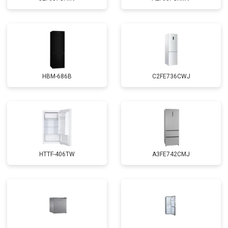
HBM-686B
C2FE736CWJ
HTTF-406TW
A3FE742CMJ