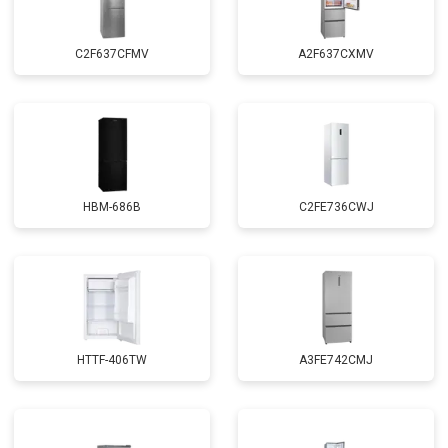
C2F637CFMV
A2F637CXMV
HBM-686B
C2FE736CWJ
HTTF-406TW
A3FE742CMJ