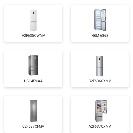
A2F635CWMV
HBM-686S
HB14FMAA
C2F636CXMV
C2F637CFMV
A2F637CXMV