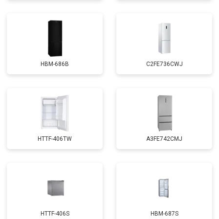
HBM-686B
C2FE736CWJ
HTTF-406TW
A3FE742CMJ
HTTF-406S
HBM-687S