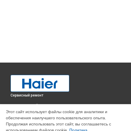
Сервисный ремонт
ВЫБЕРИ СВОЙ ГОРОД
Этот сайт использует файлы cookie для аналитики и
Замена трубопровода холодильника BD-379RAA Haier в
обеспечения наилучшего пользовательского опыта.
Краснодаре
Продолжая использовать этот сайт, вы соглашаетесь с
Замена трубопровода холодильника BD-379RAA Haier в
использованием файлов cookie.
Политика