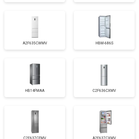
A2F635CWMV
HBM-686S
HB14FMAA
C2F636CXMV
C2F637CFMV
A2F637CXMV