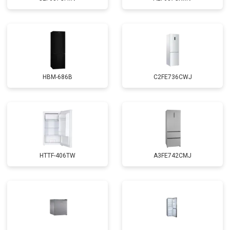
HBM-686B
C2FE736CWJ
HTTF-406TW
A3FE742CMJ