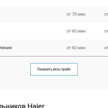
от 70 мин
о
от 60 мин
о
еления
от 60 мин
о
от 50 мин
о
Показать весь прайс
от 70 мин
о
от 60 мин
о
ьников Haier