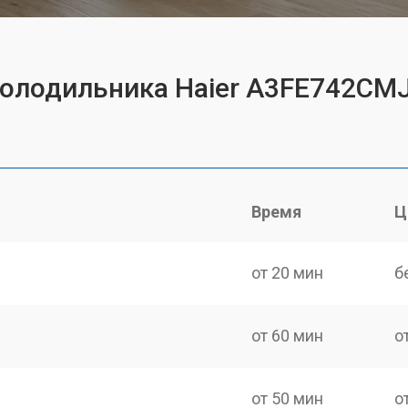
холодильника Haier A3FE742CM
Время
Ц
от 20 мин
б
от 60 мин
о
от 50 мин
о