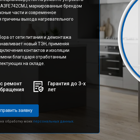
а A3FE742CMJ, маркированные брендом
асные части и современное
я причины выхода нагревательного
бора от сети питания и демонтажа
анавливает новый ТЭН, применяя
дключения контактов и изоляции
емени благодаря отработанным
лектующих на складе.
с ремонт
Гарантия до 3-х
обращения
лет
править заявку
 на обработку моих
персональных данных.