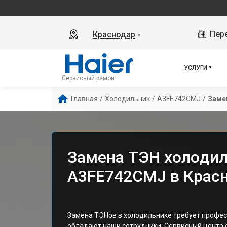
Пере
Краснодар
▼
УСЛУГИ
Сервисный ремонт
Главная
/
Холодильник
/
A3FE742CMJ
/
Заме
Замена ТЭН холодил
A3FE742CMJ в Крас
Замена ТЭНов в холодильнике требует профес
обладают наши сотрудники. Сервисный центр 