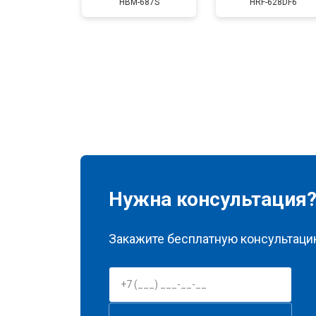
HBM-687S
HRF-628DF6
Замена нагревателя оттайки
Замена реле
Устранение утечки хладагента
Нужна консультация
Закажите бесплатную консультацию