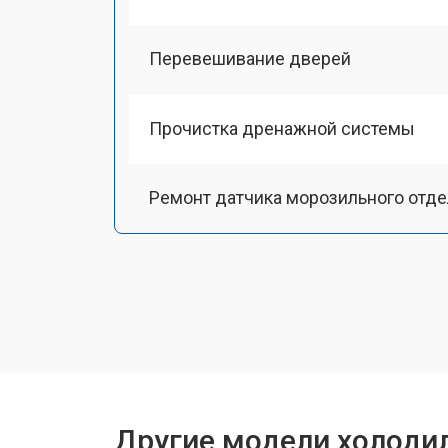
Перевешивание дверей
Прочистка дренажной системы
Ремонт датчика морозильного отд
Ремонт испарителя
Устранение засора трубопровода
Замена трубопровода
Другие модели холодил