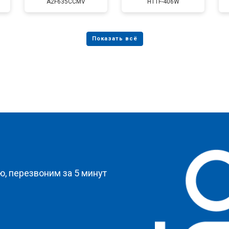
A2F635CCMV
HTTF-406W
от 50 мин
о
от 80 мин
о
от 50 мин
о
?
, перезвоним за 5 минут