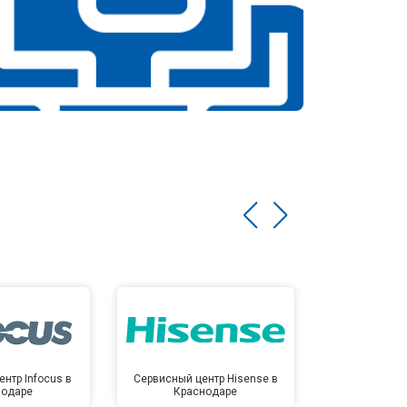
нтр Infocus в
Сервисный центр Hisense в
Сервисный ц
нодаре
Краснодаре
Крас