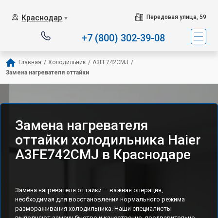
Наш сервисный центр с
Краснодар
Передовая улица, 59
▼
+7 (800) 302-39-08
Главная
/
Холодильник
/
A3FE742CMJ
/
Замена нагревателя оттайки
Замена нагревателя
оттайки холодильника Haier
A3FE742CMJ в Краснодаре
Замена нагревателя оттайки — важная операция,
необходимая для восстановления нормального режима
размораживания холодильника. Наши специалисты
выполняют замену быстро и качественно, предварительно