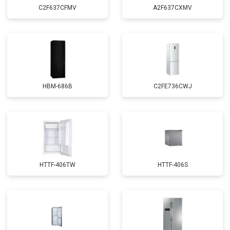
C2F637CFMV
A2F637CXMV
HBM-686B
C2FE736CWJ
HTTF-406TW
HTTF-406S