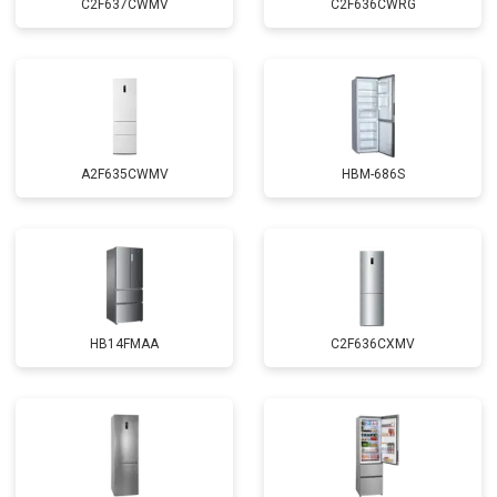
C2F637CWMV
C2F636CWRG
A2F635CWMV
HBM-686S
HB14FMAA
C2F636CXMV