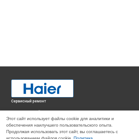
Сервисный ремонт
ВЫБЕРИ СВОЙ ГОРОД
Этот сайт использует файлы cookie для аналитики и
Перевешивание дверей холодильника A3FE742CMJ Haier в
обеспечения наилучшего пользовательского опыта.
Краснодаре
Продолжая использовать этот сайт, вы соглашаетесь с
Перевешивание дверей холодильника A3FE742CMJ Haier в
использованием файлов cookie.
Политика