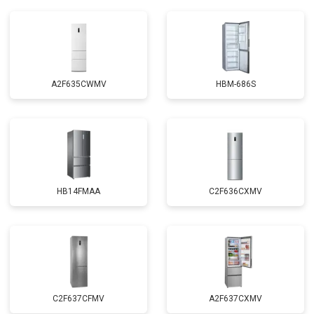
A2F635CWMV
HBM-686S
HB14FMAA
C2F636CXMV
C2F637CFMV
A2F637CXMV