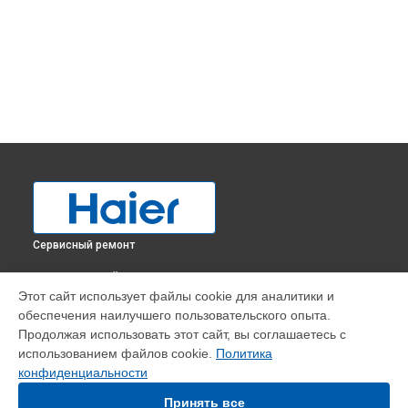
Сервисный ремонт
ВЫБЕРИ СВОЙ ГОРОД
Этот сайт использует файлы cookie для аналитики и
Диагностика холодильника A3FE742CMJ Haier в
обеспечения наилучшего пользовательского опыта.
Краснодаре
Продолжая использовать этот сайт, вы соглашаетесь с
Диагностика холодильника A3FE742CMJ Haier в
Ростове-
использованием файлов cookie.
Политика
на-Дону
конфиденциальности
Диагностика холодильника A3FE742CMJ Haier в
Нижнем
Новгороде
Принять все