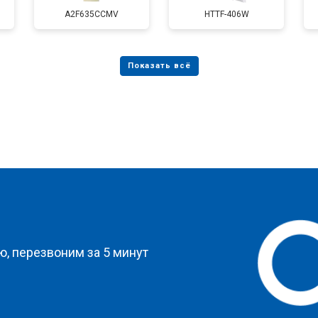
от 80 мин
о
A2F635CCMV
HTTF-406W
от 50 мин
о
от 80 мин
о
от 50 мин
о
?
, перезвоним за 5 минут