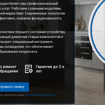
осуществляет наш профессиональный
о услуг. Работаем с разными моделями,
й марки Haier. Современные технологии
ффективно, сохраняя функциональность
гностика текущего состояния устройства,
рожный демонтаж старых компонентов и
ользуют специальный инструмент,
мы охлаждения, что обеспечивает
бразование конденсата.
с ремонт
Гарантия до 3-х
обращения
лет
править заявку
 на обработку моих
персональных данных.