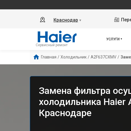
Пере
Краснодар
▼
УСЛУГИ
Сервисный ремонт
Главная
/
Холодильник
/
A2F637CXMV
/
Заме
Замена фильтра осу
холодильника Haier
Краснодаре