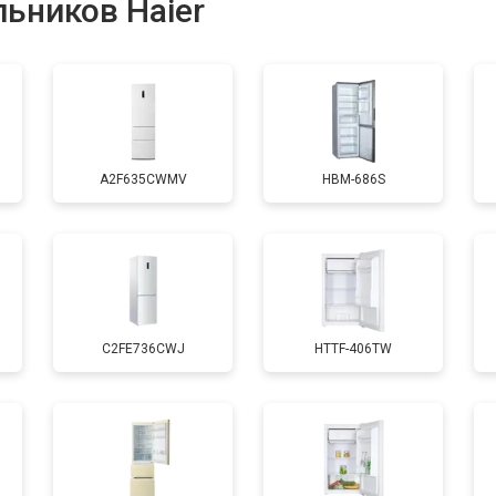
ьников Haier
от 70 мин
о
ы, мейн платы)
от 50 мин
о
A2F635CWMV
HBM-686S
ры
от 80 мин
о
от 50 мин
о
C2FE736CWJ
HTTF-406TW
от 130 мин
о
от 70 мин
о