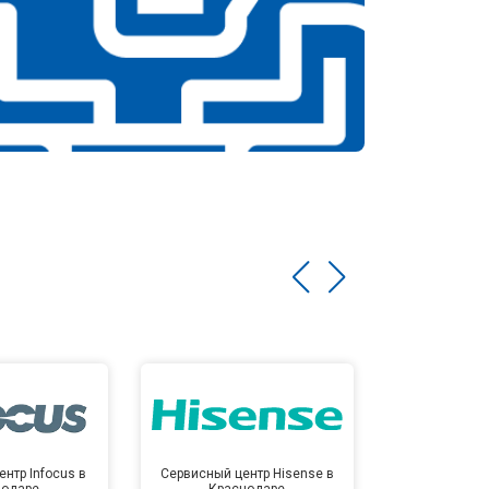
нтр Infocus в
Сервисный центр Hisense в
Сервисный ц
нодаре
Краснодаре
Крас