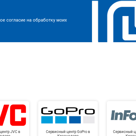
ое согласие на обработку моих
центр JVC в
Сервисный центр GoPro в
Сервисный це
одаре
Краснодаре
Крас