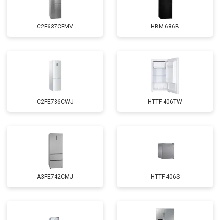
C2F637CFMV
HBM-686B
C2FE736CWJ
HTTF-406TW
A3FE742CMJ
HTTF-406S