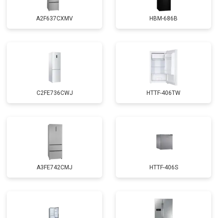
A2F637CXMV
HBM-686B
C2FE736CWJ
HTTF-406TW
A3FE742CMJ
HTTF-406S