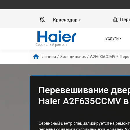
Пере
Краснодар
▼
УСЛУГИ
Сервисный ремонт
Главная
/
Холодильник
/
A2F635CCMV
/
Пере
Перевешивание две
Haier A2F635CCMV в
Сервисный центр специализируется на ремонт
перешивку дверей холодильников моделей A2