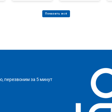
от 50 мин
о
от 80 мин
о
от 50 мин
о
?
, перезвоним за 5 минут