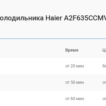
холодильника Haier A2F635CCM
Время
Ц
от 20 мин
б
от 50 мин
о
от 60 мин
о