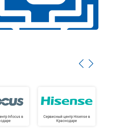
нтр Infocus в
Сервисный центр Hisense в
Сервисный ц
нодаре
Краснодаре
Крас