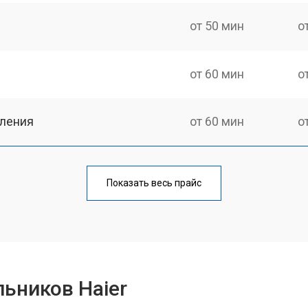
от 50 мин
о
от 60 мин
о
еления
от 60 мин
о
от 50 мин
о
Показать весь прайс
от 70 мин
о
от 60 мин
о
ьников Haier