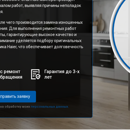
чалом работ, выявляя причины неполадок
я.
сле чего производится замена изношенных
ления. Для выполнения ремонтных работ
ты, гарантирующие высокое качество и
нимание уделяется подбору оригинальных
ка Haier, что обеспечивает долговечность
с ремонт
Гарантия до 3-х
обращения
лет
править заявку
 на обработку моих
персональных данных.