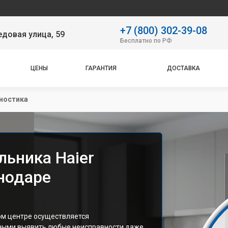
Наш
+7 (800) 302-39-08
довая улица, 59
Бесплатно по РФ
ЦЕНЫ
ГАРАНТИЯ
ДОСТАВКА
ностика
льника Haier
нодаре
ом центре осуществляется
ными выявить любые неисправности даже