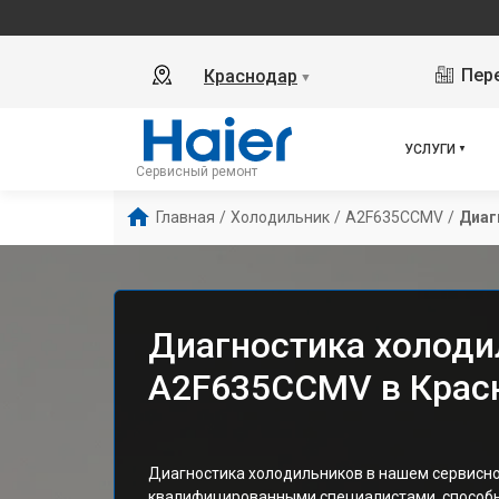
Пере
Краснодар
▼
УСЛУГИ
Сервисный ремонт
Главная
/
Холодильник
/
A2F635CCMV
/
Диаг
Диагностика холоди
A2F635CCMV в Крас
Диагностика холодильников в нашем сервисн
квалифицированными специалистами, способ