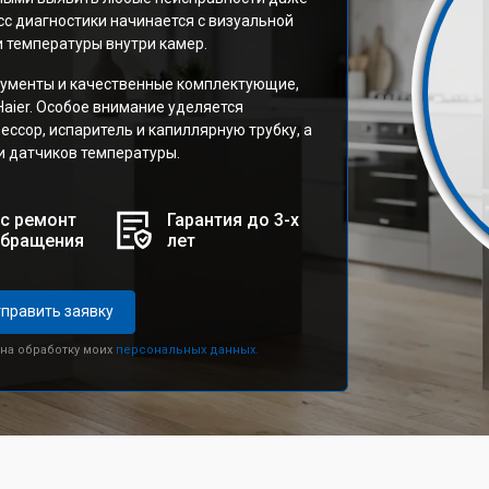
с диагностики начинается с визуальной
и температуры внутри камер.
рументы и качественные комплектующие,
aier. Особое внимание уделяется
ссор, испаритель и капиллярную трубку, а
и датчиков температуры.
с ремонт
Гарантия до 3-х
обращения
лет
править заявку
 на обработку моих
персональных данных.