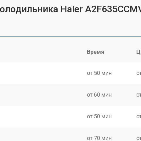
холодильника Haier A2F635CCM
Время
Ц
от 50 мин
о
от 60 мин
о
от 50 мин
о
от 70 мин
о