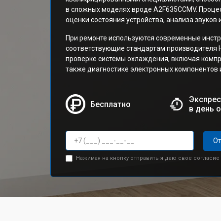
в сложных моделях вроде A2F635CCMV. Процес
оценки состояния устройства, анализа звуков 
При ремонте используются современные инст
соответствующие стандартам производителя H
проверке системы охлаждения, включая компре
также диагностике электронных компонентов 
Экспрес
Бесплатно
в день 
От
Нажимая на кнопку отправить я даю свое согласие