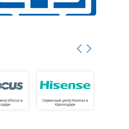
нтр Infocus в
Сервисный центр Hisense в
Сервисный ц
нодаре
Краснодаре
Крас