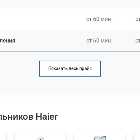
от 60 мин
о
еления
от 60 мин
о
от 50 мин
о
Показать весь прайс
от 70 мин
о
от 60 мин
о
ьников Haier
от 70 мин
о